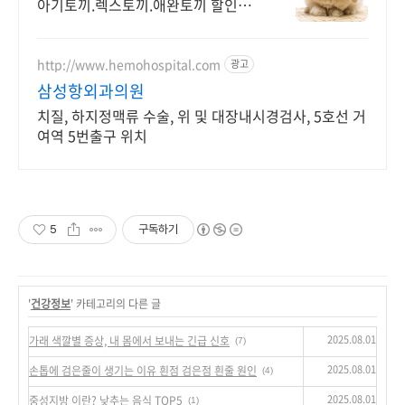
아기토끼.렉스토끼.애완토끼 할인분
양중 설사하지 않는 건강한 토끼만 분
양중입니다
http://www.hemohospital.com
광고
삼성항외과의원
치질, 하지정맥류 수술, 위 및 대장내시경검사, 5호선 거
여역 5번출구 위치
5
구독하기
'
건강정보
' 카테고리의 다른 글
2025.08.01
가래 색깔별 증상, 내 몸에서 보내는 긴급 신호
(7)
2025.08.01
손톱에 검은줄이 생기는 이유 흰점 검은점 흰줄 원인
(4)
2025.08.01
중성지방 이란? 낮추는 음식 TOP5
(1)