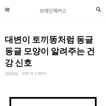
브
검
메뉴
브레인해커스
레
인
해
대변이 토끼똥처럼 동글
커
스
동글 모양이 알려주는 건
강 신호
건강정보
2025. 8. 1. 06:54