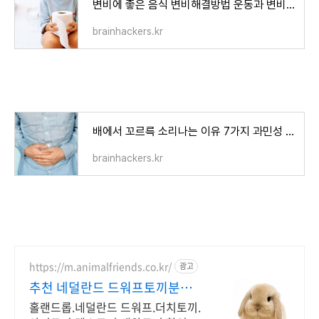
변비에 좋은 음식 변비해결방법 운동과 변비약 추천
brainhackers.kr
배에서 꼬르륵 소리나는 이유 7가지 과민성 대장증후군일까?
brainhackers.kr
https://m.animalfriends.co.kr/
광고
추천 네덜란드 드워프토끼분양
건강한 토끼분양
홀랜드롭.네덜란드 드워프.더치토끼.