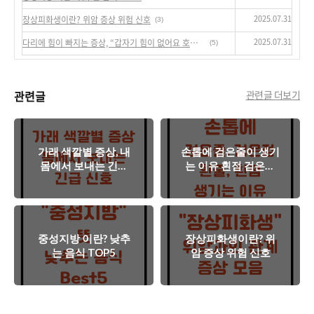
2025.07.31
장상피화생이란? 위암 증상 위험 신호
(3)
2025.07.31
다리에 힘이 빠지는 증상, “갑자기 힘이 없어요 호소 시 체크법”
(5)
관련글
관련글 더보기
가래 색깔별 증상, 내
손톱에 검은줄이 생기
몸에서 보내는 긴급
는 이유 흰점 검은점
신호
흰줄 원인
중성지방 이란? 낮추
장상피화생이란? 위
는 음식 TOP5
암 증상 위험 신호