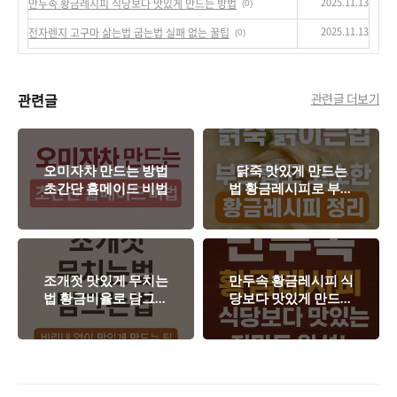
2025.11.13
만두속 황금레시피 식당보다 맛있게 만드는 방법
(0)
2025.11.13
전자렌지 고구마 삶는법 굽는법 실패 없는 꿀팁
(0)
관련글
관련글 더보기
오미자차 만드는 방법
닭죽 맛있게 만드는
초간단 홈메이드 비법
법 황금레시피로 부드
럽게 끓이는법
조개젓 맛있게 무치는
만두속 황금레시피 식
법 황금비율로 담그는
당보다 맛있게 만드는
법
방법