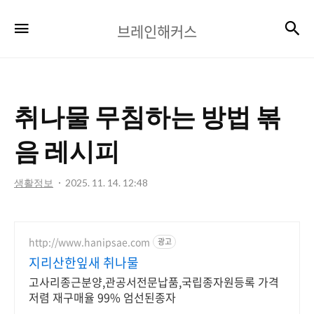
브
검
메뉴
브레인해커스
레
인
해
취나물 무침하는 방법 볶
커
스
음 레시피
생활정보
2025. 11. 14. 12:48
http://www.hanipsae.com
광고
지리산한잎새 취나물
고사리종근분양,관공서전문납품,국립종자원등록 가격
저렴 재구매율 99% 엄선된종자