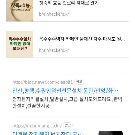
잣죽의 효능 칼로리 제대로 알기
brainhackers.kr
옥수수수염차 카페인 물대신 자주 마셔도 될까
brainhackers.kr
http://blog.naver.com/ciagolf1
광고
안산,평택,수원인덕션전문설치 동탄/안양/화성/
용인인덕션
전자렌지직결설치,일반설치,고급 설치도와드려요 ,완벽
한설치,깔끔한시공
https://m.bunjang.co.kr/
광고
미개봉 전자렌지 번개장터 국내