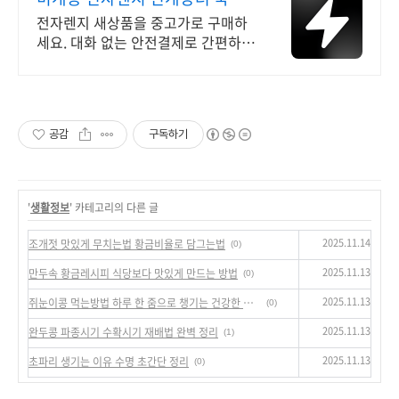
최대 브랜드 중고거래
전자렌지 새상품을 중고가로 구매하
세요. 대화 없는 안전결제로 간편하
게! 전국 각지에서 올라오는 전국구
최다 상품 매일 10만 개 이상의 신규
상품 업로드
공감
구독하기
'
생활정보
' 카테고리의 다른 글
2025.11.14
조개젓 맛있게 무치는법 황금비율로 담그는법
(0)
2025.11.13
만두속 황금레시피 식당보다 맛있게 만드는 방법
(0)
2025.11.13
쥐눈이콩 먹는방법 하루 한 줌으로 챙기는 건강한 식단 루틴
(0)
2025.11.13
완두콩 파종시기 수확시기 재배법 완벽 정리
(1)
2025.11.13
초파리 생기는 이유 수명 초간단 정리
(0)