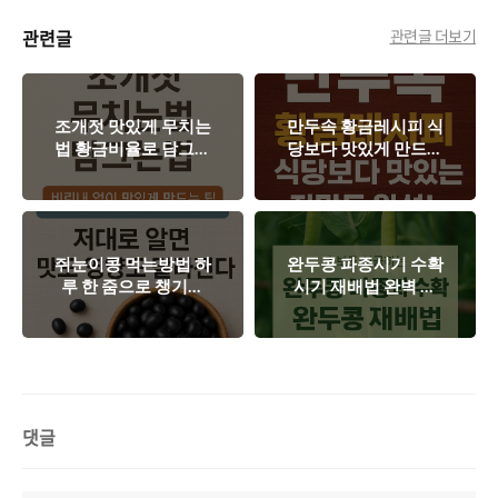
관련글
관련글 더보기
조개젓 맛있게 무치는
만두속 황금레시피 식
법 황금비율로 담그는
당보다 맛있게 만드는
법
방법
쥐눈이콩 먹는방법 하
완두콩 파종시기 수확
루 한 줌으로 챙기는
시기 재배법 완벽 정
건강한 식단 루틴
리
댓글