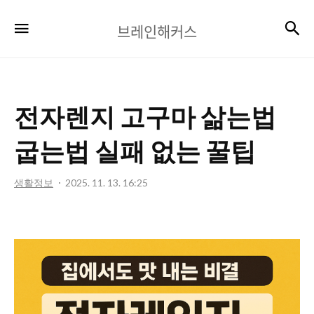
브
검
메뉴
브레인해커스
레
인
해
전자렌지 고구마 삶는법
커
스
굽는법 실패 없는 꿀팁
생활정보
2025. 11. 13. 16:25